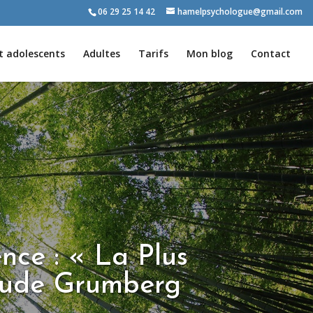
06 29 25 14 42
hamelpsychologue@gmail.com
t adolescents
Adultes
Tarifs
Mon blog
Contact
ence : « La Plus
laude Grumberg