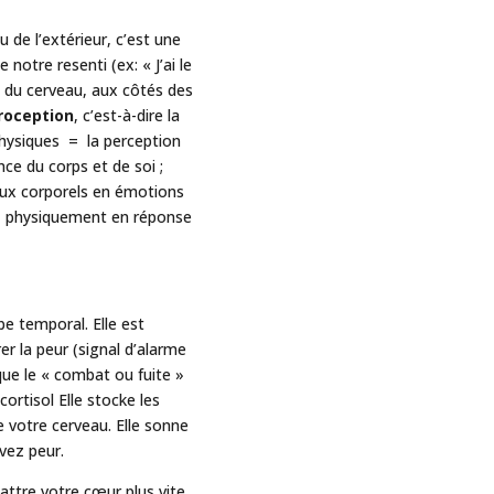
de l’extérieur, c’est une
 notre resenti (ex: « J’ai le
e du cerveau, aux côtés des
roception
, c’est-à-dire la
 physiques = la perception
ce du corps et de soi ;
gnaux corporels en émotions
z physiquement en réponse
e temporal. Elle est
er la peur (signal d’alarme
que le « combat ou fuite »
cortisol Elle stocke les
 votre cerveau. Elle sonne
vez peur.
ttre votre cœur plus vite,