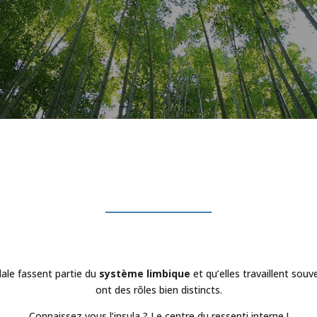
dale fassent partie du
système limbique
et qu’elles travaillent souv
ont des rôles bien distincts.
Connaissez vous l’insula ? Le centre du ressenti interne !