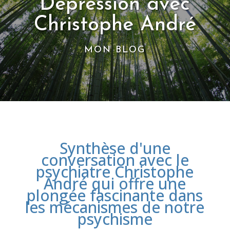
Dépression avec
Christophe André
MON BLOG
Synthèse d'une
conversation avec le
psychiatre Christophe
André qui offre une
plongée fascinante dans
les mécanismes de notre
psychisme