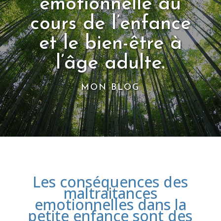
émotionnelle au
cours de l’enfance
et le bien-être à
l’âge adulte.
MON BLOG
Les conséquences des
maltraitances
emotionnelles dans la
petite enfance sont des